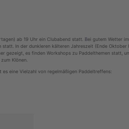
Clubabende im ACC
rtagen) ab 19 Uhr ein Clubabend statt. Bei gutem Wetter im
statt. In der dunkleren kälteren Jahreszeit (Ende Oktober 
r gezeigt, es finden Workshops zu Paddelthemen statt, un
d zum Klönen.
t es eine Vielzahl von regelmäßigen Paddeltreffens:
lmäßige Termine im Sommerhal